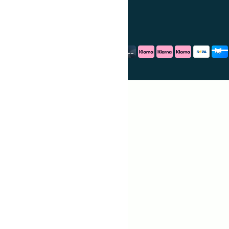
debadeend.nl
Het Bakschip
Grappigspul