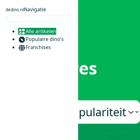
Navigatie
dedino.nl
Alle artikelen
0
Populaire dino’s
Franchises
Accessoires
Home
/
Accessoires