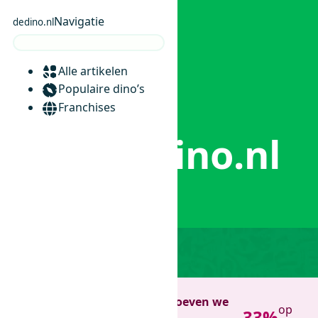
Navigatie
dedino.nl
Alle artikelen
0
Populaire dino’s
Franchises
Over dedino.nl
Home
/
Over dedino.nl
Verhuissale!
Wat nu weg is hoeven we
op
-33%
niet te tillen ;)