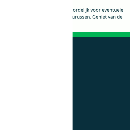
Let op: dedino.nl is niet verantwoordelijk voor eventuele
ontsnappingen van echte dinosaurussen. Geniet van de
dino’s op een veilige afstand!
OVER DEDINO.NL
Over dedino.nl
Blog
Klantenservice
Sitemap
Reviews
POPULAIRE HERBIVOREN
Ankylosaurus
Brachiosaurus
Parasaurolophus