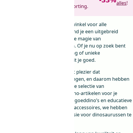
alles
!
Jij helpt opruimen. Wij geven korting.
Welkom bij dedino.nl, dé online winkel voor alle
dinosaurusliefhebbers! Bij ons vind je een uitgebreid
assortiment aan producten die de magie van
dinosaurussen tot leven brengen. Of je nu op zoek bent
naar speelgoed, decoratie, kleding of unieke
verzamelobjecten, bij dedino.nl zit je goed.
We begrijpen de fascinatie en het plezier dat
dinosaurussen met zich meebrengen, en daarom hebben
we een zorgvuldig samengestelde selectie van
hoogwaardige en authentieke dino-artikelen voor je
klaarstaan. Van realistische speelgoeddino’s en educatieve
boeken tot modieuze kleding en accessoires, we hebben
alles wat je nodig hebt om je passie voor dinosaurussen te
uiten en te vieren.