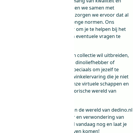
Bij dedino.nl geloven we in het belang van kwaliteit en
klanttevredenheid. Daarom werken we samen met
gerenommeerde leveranciers en zorgen we ervoor dat al
onze producten voldoen aan strenge normen. Ons
toegewijde team staat altijd klaar om je te helpen bij het
maken van de juiste keuze en om eventuele vragen te
beantwoorden.
Of je nu een dino-fan bent die zijn collectie wil uitbreiden,
een uniek cadeau zoekt voor een dinoliefhebber of
gewoon op zoek bent naar iets speciaals om jezelf te
verwennen, dedino.nl biedt een winkelervaring die je niet
wilt missen. Neem een kijkje in onze virtuele schappen en
laat je betoveren door de prehistorische wereld van
dinosaurussen.
Dus waar wacht je nog op? Duik in de wereld van dedino.nl
en ontdek de spanning, avontuur en verwondering van
deze majestueuze wezens. Bestel vandaag nog en laat je
passie voor dinosaurussen tot leven komen!