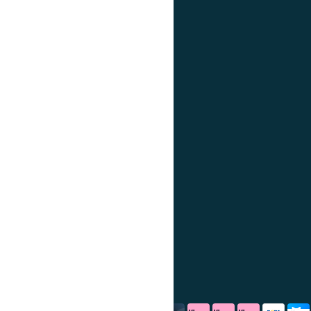
POPULAIRE CARNIVOREN
Carnotaurus
Dilophosaurus
Spinosaurus
T-rex
Velociraptor
DEDINO.NL
Privacy Statement
Algemene voorwaarden
Cookiebeleid
PARTNERS
debadeend.nl
Het Bakschip
Grappigspul