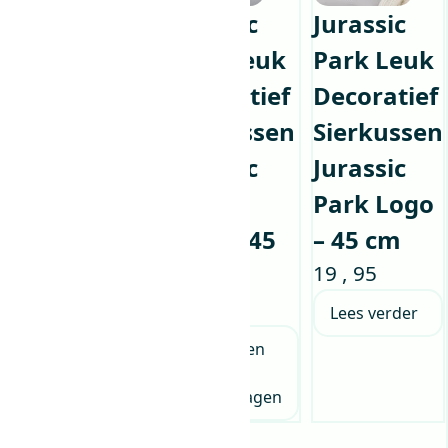
Dinosaurus
Jurassic
Jurassic
Deur of
Park Leuk
Park Leuk
Muursticker
Decoratief
Decoratief
voor
Sierkussen
Sierkussen
Kinderen –
Jurassic
Jurassic
Links
World
Park Logo
7
,
95
Logo – 45
– 45 cm
cm
19
,
95
Toevoegen
aan
19
,
95
Lees verder
winkelwagen
Toevoegen
aan
winkelwagen