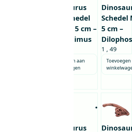
Dinosaurus
Dinosaurus
Dinosau
Mini
Mini Schedel
Schedel 
Schedel
Model – 5 cm –
5 cm –
Model – 5
Suchomimus
Dilopho
cm –
1
,
49
1
,
49
Diplodocus
Toevoegen aan
Toevoegen
winkelwagen
winkelwag
1
,
49
Lees verder
Dinosaurus
Dinosaurus
Dinosau