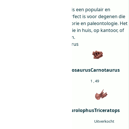
1
,
49
Deze dinosaurus schedel model is een populair en
realistisch decoratie-item dat perfect is voor degenen die
geïnteresseerd zijn in de prehistorie en paleontologie. Het
kan gebruikt worden als decoratie in huis, op kantoor, of
zelfs in een klaslokaal of museum.
Kies een dinosaurus
:
Brachiosaurus
Diplodocus
Suchomimus
Dilophosaurus
Carnotaurus
Uitverkocht
1
,
49
1
,
49
1
,
49
T-rex
Brachiosaurus
Parasaurolophus
Triceratops
Uitverkocht
Uitverkocht
1
,
49
Uitverkocht