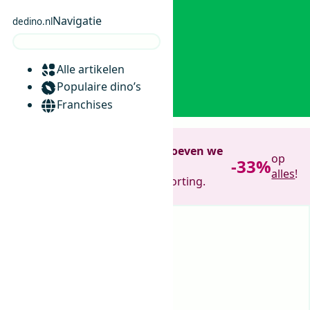
Navigatie
dedino.nl
Alle artikelen
0
Populaire dino’s
Franchises
Verhuissale!
Wat nu weg is hoeven we
op
-33%
niet te tillen ;)
alles
!
Jij helpt opruimen. Wij geven korting.