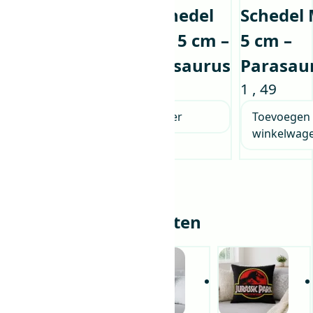
Mini
Mini Schedel
Schedel 
Schedel
Model – 5 cm –
5 cm –
Model – 5
Brachiosaurus
Parasau
cm – T-rex
1
,
49
1
,
49
1
,
49
Lees verder
Toevoegen
winkelwag
Lees verder
Gerelateerde producten