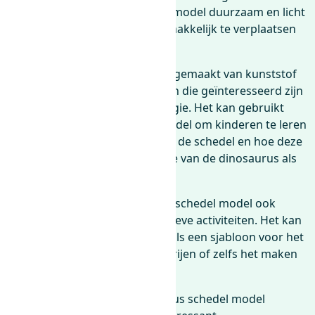
kunststof materiaal maakt het model duurzaam en licht
van gewicht, waardoor het gemakkelijk te verplaatsen
en te vervoeren is.
Een dinosaurus schedel model gemaakt van kunststof
kan educatief zijn voor kinderen die geïnteresseerd zijn
in de prehistorie en paleontologie. Het kan gebruikt
worden als een visueel hulpmiddel om kinderen te leren
over de verschillende delen van de schedel en hoe deze
zich verhouden tot de anatomie van de dinosaurus als
geheel.
Bovendien kan een dinosaurus schedel model ook
dienen als inspiratie voor creatieve activiteiten. Het kan
bijvoorbeeld gebruikt worden als een sjabloon voor het
maken van tekeningen, schilderijen of zelfs het maken
van klei sculpturen.
Als decoratie kan een dinosaurus schedel model