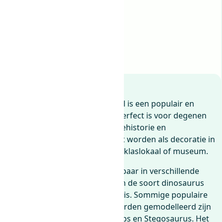
Uitverkocht
Beschrijving
Attributen
Beoordelingen (0)
Brachiosaurus
Beschrijving
Deze dinosaurus schedel model is een populair en
realistisch decoratie-item dat perfect is voor degenen
die geïnteresseerd zijn in de prehistorie en
paleontologie. Het kan gebruikt worden als decoratie in
huis, op kantoor, of zelfs in een klaslokaal of museum.
Dit soort modellen zijn beschikbaar in verschillende
maten en stijlen, afhankelijk van de soort dinosaurus
waar de schedel van afkomstig is. Sommige populaire
dinosaurussoorten die vaak worden gemodelleerd zijn
bijvoorbeeld de T-rex, Triceratops en Stegosaurus. Het