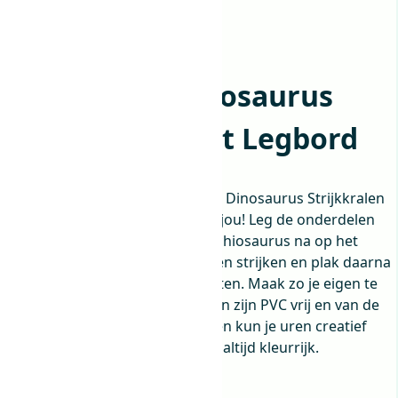
SES Beedz – Dinosaurus
Strijkkralen met Legbord
O
H
8
,
95
6,-
o
u
Ben jij gek op dino’s? Dan is deze Dinosaurus Strijkkralen
set van SES Beedz echt iets voor jou! Leg de onderdelen
r
i
van de T-Rex, Triceratops en Brachiosaurus na op het
s
d
legbordje, laat een ouder de delen strijken en plak daarna
p
i
de delen op de juiste dino skeletten. Maak zo je eigen te
gekke dino’s in 3D! De strijkkralen zijn PVC vrij en van de
r
g
hoogste kwaliteit. Met strijkkralen kun je uren creatief
o
e
bezig zijn en het resultaat wordt altijd kleurrijk.
n
p
Uitverkocht
k
r