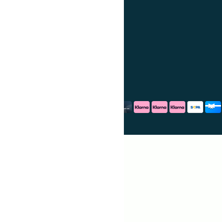
Algemene voorwaarden
Cookiebeleid
PARTNERS
debadeend.nl
Het Bakschip
Grappigspul