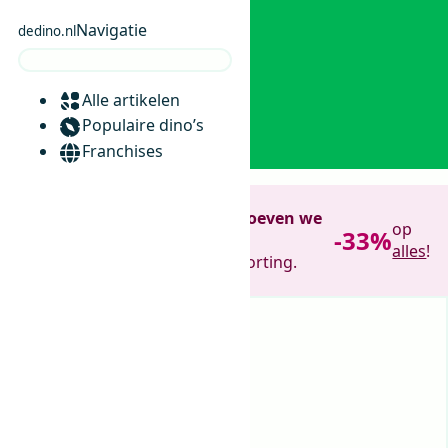
Navigatie
dedino.nl
Alle artikelen
0
Populaire dino’s
Franchises
Verhuissale!
Wat nu weg is hoeven we
op
-33%
niet te tillen ;)
alles
!
Jij helpt opruimen. Wij geven korting.
33%